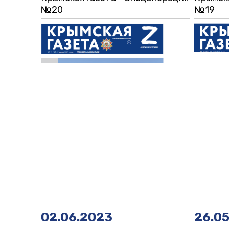
№20
№19
02.06.2023
26.0