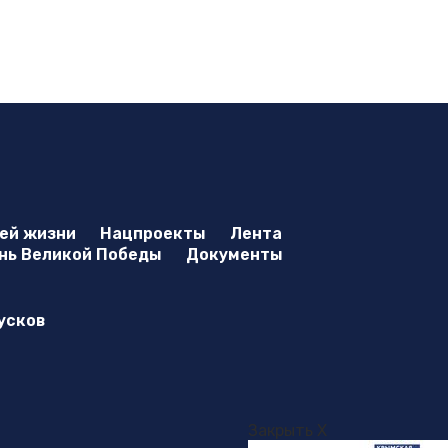
оей жизни
Нацпроекты
Лента
нь Великой Победы
Документы
усков
Закрыть X