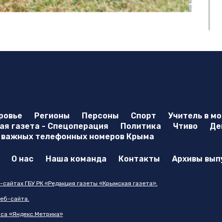
ровье
Регионы
Персоны
Спорт
Учитель в м
я газета - Спецоперация
Политика
Чтиво
Де
 важных телефонных номеров Крыма
О нас
Наша команда
Контакты
Архивы вып
-сайтах ГБУ РК «Редакция газеты «Крымская газета».
еб-сайта.
иса «Яндекс.Метрика»