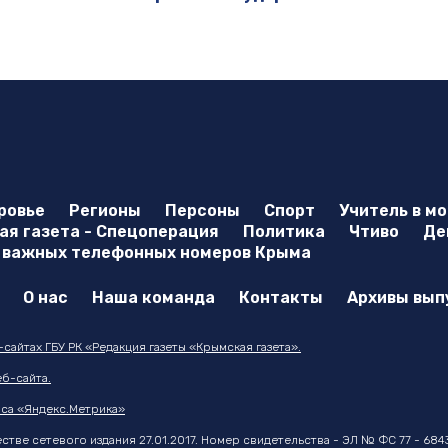
ровье
Регионы
Персоны
Спорт
Учитель в м
я газета - Спецоперация
Политика
Чтиво
Де
 важных телефонных номеров Крыма
О нас
Наша команда
Контакты
Архивы вып
айтах ГБУ РК «Редакция газеты «Крымская газета».
б-сайта.
са «Яндекс.Метрика»
тве сетевого издания 27.01.2017. Номер свидетельства - ЭЛ № ФС 77 - 684