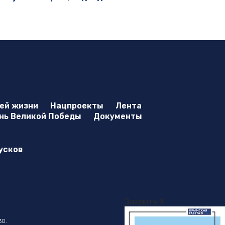
оей жизни
Нацпроекты
Лента
нь Великой Победы
Документы
усков
Закрыть X
30.