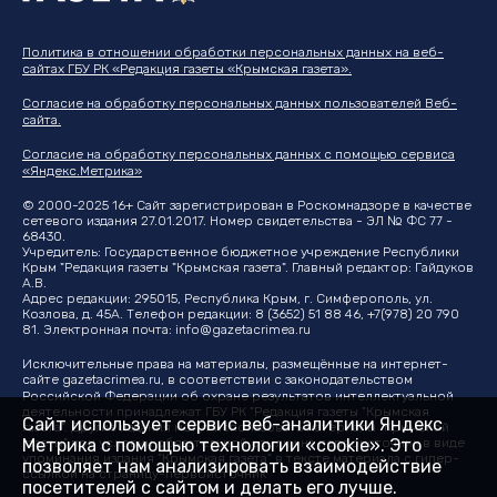
Политика в отношении обработки персональных данных на веб-
сайтах ГБУ РК «Редакция газеты «Крымская газета».
Согласие на обработку персональных данных пользователей Веб-
сайта.
Согласие на обработку персональных данных с помощью сервиса
«Яндекс.Метрика»
© 2000-2025 16+ Сайт зарегистрирован в Роскомнадзоре в качестве
сетевого издания 27.01.2017. Номер свидетельства - ЭЛ № ФС 77 -
68430.
Учредитель: Государственное бюджетное учреждение Республики
Крым "Редакция газеты "Крымская газета". Главный редактор: Гайдуков
А.В.
Адрес редакции: 295015, Республика Крым, г. Симферополь, ул.
Козлова, д. 45А. Телефон редакции: 8 (3652) 51 88 46, +7(978) 20 790
81. Электронная почта:
info@gazetacrimea.ru
Исключительные права на материалы, размещённые на интернет-
сайте
gazetacrimea.ru
, в соответствии с законодательством
Российской Федерации об охране результатов интеллектуальной
деятельности принадлежат ГБУ РК "Редакция газеты "Крымская
Сайт использует сервис веб-аналитики Яндекс
газета". Другие издания могут использовать материалы "Крымской
Метрика с помощью технологии «cookie». Это
газеты" при условии обязательной ссылки на первоисточник в виде
упоминания издания "Крымская газета" в тексте материала с гипер-
позволяет нам анализировать взаимодействие
ссылкой на страницу-первоисточник
посетителей с сайтом и делать его лучше.