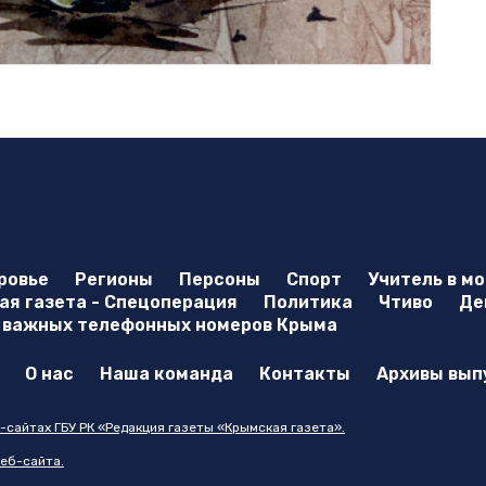
ровье
Регионы
Персоны
Спорт
Учитель в м
я газета - Спецоперация
Политика
Чтиво
Де
 важных телефонных номеров Крыма
О нас
Наша команда
Контакты
Архивы вып
-сайтах ГБУ РК «Редакция газеты «Крымская газета».
еб-сайта.