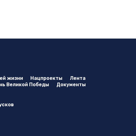
оей жизни
Нацпроекты
Лента
нь Великой Победы
Документы
усков