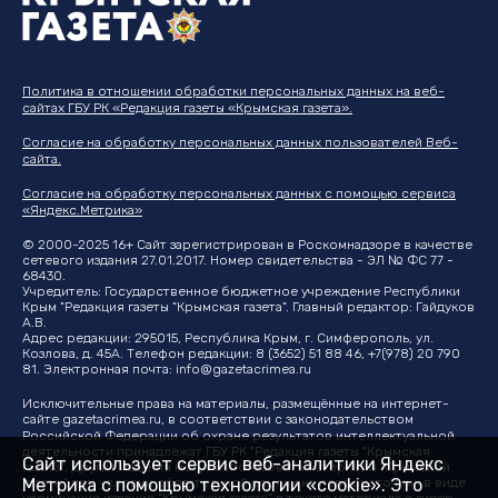
Политика в отношении обработки персональных данных на веб-
сайтах ГБУ РК «Редакция газеты «Крымская газета».
Согласие на обработку персональных данных пользователей Веб-
сайта.
Согласие на обработку персональных данных с помощью сервиса
«Яндекс.Метрика»
© 2000-2025 16+ Сайт зарегистрирован в Роскомнадзоре в качестве
сетевого издания 27.01.2017. Номер свидетельства - ЭЛ № ФС 77 -
68430.
Учредитель: Государственное бюджетное учреждение Республики
Крым "Редакция газеты "Крымская газета". Главный редактор: Гайдуков
А.В.
Адрес редакции: 295015, Республика Крым, г. Симферополь, ул.
Козлова, д. 45А. Телефон редакции: 8 (3652) 51 88 46, +7(978) 20 790
81. Электронная почта:
info@gazetacrimea.ru
Исключительные права на материалы, размещённые на интернет-
сайте
gazetacrimea.ru
, в соответствии с законодательством
Российской Федерации об охране результатов интеллектуальной
деятельности принадлежат ГБУ РК "Редакция газеты "Крымская
Сайт использует сервис веб-аналитики Яндекс
газета". Другие издания могут использовать материалы "Крымской
Метрика с помощью технологии «cookie». Это
газеты" при условии обязательной ссылки на первоисточник в виде