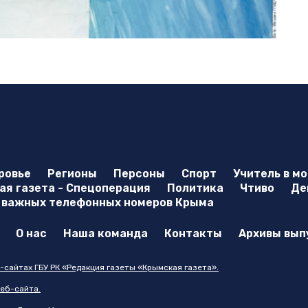
ровье
Регионы
Персоны
Спорт
Учитель в м
я газета - Спецоперация
Политика
Чтиво
Де
 важных телефонных номеров Крыма
О нас
Наша команда
Контакты
Архивы вып
-сайтах ГБУ РК «Редакция газеты «Крымская газета».
еб-сайта.