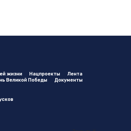
оей жизни
Нацпроекты
Лента
нь Великой Победы
Документы
усков