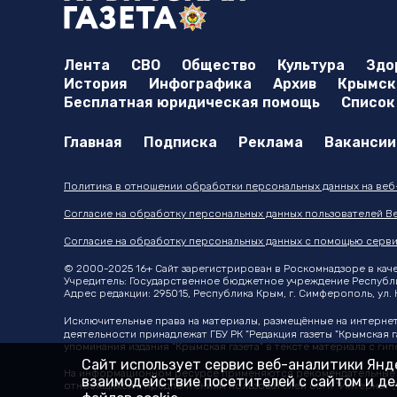
Лента
СВО
Общество
Культура
Здо
История
Инфографика
Архив
Крымска
Бесплатная юридическая помощь
Список
Главная
Подписка
Реклама
Вакансии
Политика в отношении обработки персональных данных на веб-с
Согласие на обработку персональных данных пользователей Ве
Согласие на обработку персональных данных с помощью серви
© 2000-2025 16+ Сайт зарегистрирован в Роскомнадзоре в качес
Учредитель: Государственное бюджетное учреждение Республики
Адрес редакции: 295015, Республика Крым, г. Симферополь, ул. К
Исключительные права на материалы, размещённые на интерне
деятельности принадлежат ГБУ РК "Редакция газеты "Крымская г
упоминания издания "Крымская газета" в тексте материала с г
Сайт использует сервис веб-аналитики Янде
На информационном ресурсе применяются рекомендательные т
взаимодействие посетителей с сайтом и дел
относящихся к предпочтениям пользователей сети "Интернет"