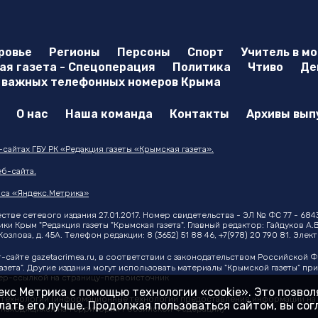
ровье
Регионы
Персоны
Спорт
Учитель в м
я газета - Спецоперация
Политика
Чтиво
Де
 важных телефонных номеров Крыма
О нас
Наша команда
Контакты
Архивы вып
айтах ГБУ РК «Редакция газеты «Крымская газета».
б-сайта.
са «Яндекс.Метрика»
тве сетевого издания 27.01.2017. Номер свидетельства - ЭЛ № ФС 77 - 684
 Крым "Редакция газеты "Крымская газета". Главный редактор: Гайдуков А.В
озлова, д. 45А. Телефон редакции: 8 (3652) 51 88 46, +7(978) 20 790 81. Эле
т-сайте
gazetacrimea.ru
, в соответствии с законодательством Российской 
азета". Другие издания могут использовать материалы "Крымской газеты" п
ипер-ссылкой на страницу-первоисточник
кс Метрика с помощью технологии «cookie». Это позво
ехнологии (информационные технологии предоставления информации на ос
ать его лучше. Продолжая пользоваться сайтом, вы со
, находящихся на территории Российской Федерации)