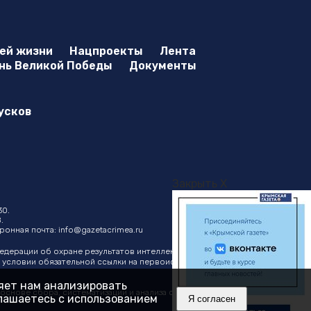
оей жизни
Нацпроекты
Лента
нь Великой Победы
Документы
усков
Закрыть X
30.
.
ктронная почта:
info@gazetacrimea.ru
Федерации об охране результатов интеллектуальной
ри условии обязательной ссылки на первоисточник в виде
ляет нам анализировать
нове сбора, систематизации и анализа сведений,
глашаетесь с использованием
Я согласен