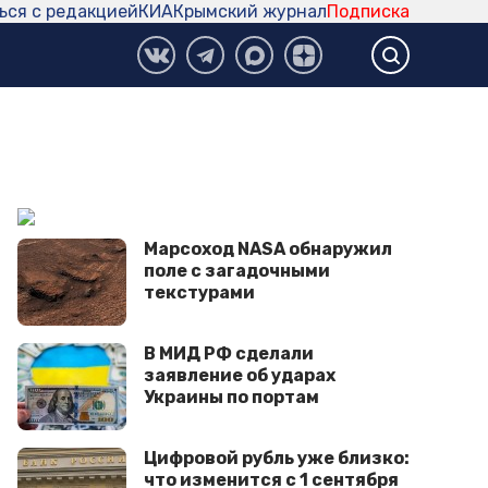
ься с редакцией
КИА
Крымский журнал
Подписка
Марсоход NASA обнаружил
поле с загадочными
текстурами
В МИД РФ сделали
заявление об ударах
Украины по портам
Цифровой рубль уже близко:
что изменится с 1 сентября