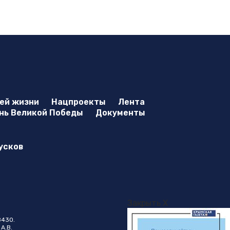
оей жизни
Нацпроекты
Лента
нь Великой Победы
Документы
усков
Закрыть X
8430.
А.В.