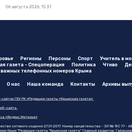
06 августа 2026, 15:37
ровье
Регионы
Персоны
Спорт
Учитель в м
я газета - Спецоперация
Политика
Чтиво
Де
 важных телефонных номеров Крыма
О нас
Наша команда
Контакты
Архивы вып
-сайтах ГБУ РК «Редакция газеты «Крымская газета».
еб-сайта.
иса «Яндекс.Метрика»
стве сетевого издания 27.01.2017. Номер свидетельства - ЭЛ № ФС 77 - 6
и Крым "Редакция газеты "Крымская газета". Главный редактор: Гайдуков 