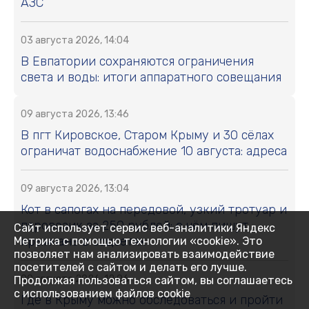
АЗС
03 августа 2026, 14:04
В Евпатории сохраняются ограничения
света и воды: итоги аппаратного совещания
09 августа 2026, 13:46
В пгт Кировское, Старом Крыму и 30 сёлах
ограничат водоснабжение 10 августа: адреса
09 августа 2026, 13:04
Кот в сапогах на передовой, узкий тротуар и
паровозик за 250 рублей: о чём пишут
Сайт использует сервис веб-аналитики Яндекс
крымчане в соцсетях
Метрика с помощью технологии «cookie». Это
позволяет нам анализировать взаимодействие
посетителей с сайтом и делать его лучше.
09 августа 2026, 12:06
Продолжая пользоваться сайтом, вы соглашаетесь
с использованием файлов cookie
Где в Крыму можно обследоваться и пройти