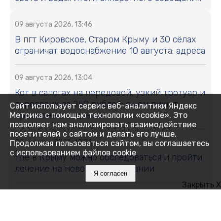
09 августа 2026, 13:46
В пгт Кировское, Старом Крыму и 30 сёлах
ограничат водоснабжение 10 августа: адреса
09 августа 2026, 13:04
Кот в сапогах на передовой, узкий тротуар и
паровозик за 250 рублей: о чём пишут
Сайт использует сервис веб-аналитики Яндекс
крымчане в соцсетях
Метрика с помощью технологии «cookie». Это
позволяет нам анализировать взаимодействие
посетителей с сайтом и делать его лучше.
09 августа 2026, 12:06
Продолжая пользоваться сайтом, вы соглашаетесь
с использованием файлов cookie
Где в Крыму можно обследоваться и пройти
лечение на новом оборудовании
Я согласен
Закрыть X
09 августа 2026, 11:59
Где в Крыму 9 августа отключили воду: