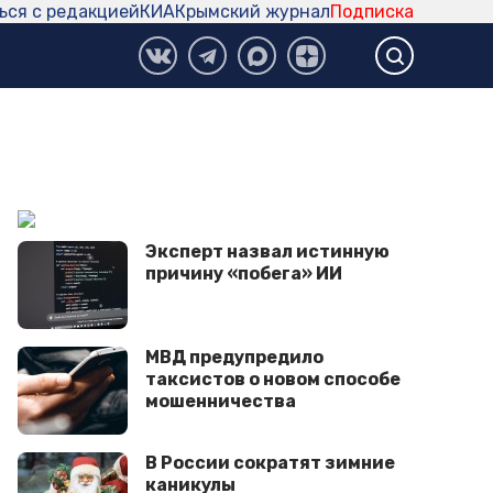
ься с редакцией
КИА
Крымский журнал
Подписка
Эксперт назвал истинную
причину «побега» ИИ
МВД предупредило
таксистов о новом способе
мошенничества
В России сократят зимние
каникулы