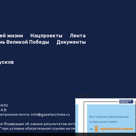
оей жизни
Нацпроекты
Лента
нь Великой Победы
Документы
усков
Закрыть X
8430.
А.В.
лектронная почта:
info@gazetacrimea.ru
ой Федерации об охране результатов интеллектуальной
" при условии обязательной ссылки на первоисточник в виде