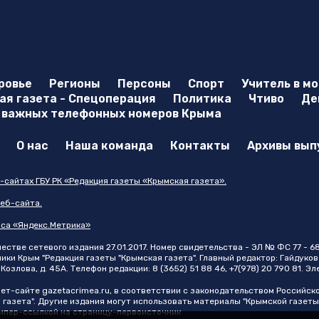
ровье
Регионы
Персоны
Спорт
Учитель в м
я газета - Спецоперация
Политика
Чтиво
Де
 важных телефонных номеров Крыма
О нас
Наша команда
Контакты
Архивы вып
-сайтах ГБУ РК «Редакция газеты «Крымская газета».
еб-сайта.
иса «Яндекс.Метрика»
стве сетевого издания 27.01.2017. Номер свидетельства - ЭЛ № ФС 77 - 6
и Крым "Редакция газеты "Крымская газета". Главный редактор: Гайдуков 
Козлова, д. 45А. Телефон редакции: 8 (3652) 51 88 46, +7(978) 20 790 81. Э
нет-сайте
gazetacrimea.ru
, в соответствии с законодательством Российск
 газета". Другие издания могут использовать материалы "Крымской газеты
 гипер-ссылкой на страницу-первоисточник