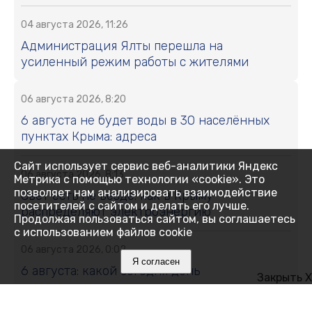
04 августа 2026, 11:26
Администрация Ялты перешла на
усиленный режим работы с жителями
06 августа 2026, 8:20
6 августа не будет воды в 30 населённых
пунктах Крыма: адреса
Сайт использует сервис веб-аналитики Яндекс
06 августа 2026, 8:13
Метрика с помощью технологии «cookie». Это
позволяет нам анализировать взаимодействие
Свет есть не везде: как в Крыму
посетителей с сайтом и делать его лучше.
распределяют электроэнергию
Продолжая пользоваться сайтом, вы соглашаетесь
с использованием файлов cookie
06 августа 2026, 0:02
Я согласен
6 августа: какой сегодня день
Закрыть X
05 августа 2026, 20:39