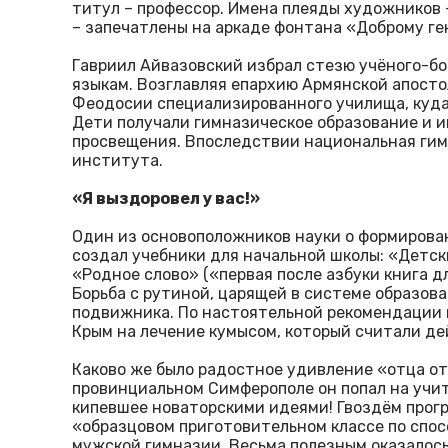
титул – профессор. Имена плеяды художников 
– запечатлены на аркаде фонтана «Доброму ге
Гавриил Айвазовский избрал стезю учёного-бо
языкам. Возглавляя епархию Армянской апосто
Феодосии специализированного училища, куда
Дети получали гимназическое образование и и
просвещения. Впоследствии национальная гим
института.
«Я выздоровел у вас!»
Один из основоположников науки о формиров
создал учебники для начальной школы: «Детски
«Родное слово» («первая после азбуки книга д
Борьба с рутиной, царящей в системе образова
подвижника. По настоятельной рекомендации в
Крым на лечение кумысом, который считали де
Каково же было радостное удивление «отца от
провинциальном Симферополе он попал на учит
кипевшее новаторскими идеями! Гвоздём прогр
«образцовом приготовительном классе по спос
мужской гимназии. Весьма полезным оказалос