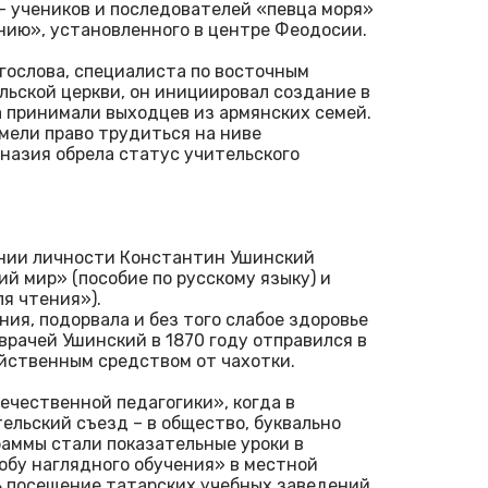
– учеников и последователей «певца моря»
нию», установленного в центре Феодосии.
гослова, специалиста по восточным
льской церкви, он инициировал создание в
 принимали выходцев из армянских семей.
мели право трудиться на ниве
назия обрела статус учительского
ании личности Константин Ушинский
й мир» (пособие по русскому языку) и
ля чтения»).
ния, подорвала и без того слабое здоровье
рачей Ушинский в 1870 году отправился в
йственным средством от чахотки.
ечественной педагогики», когда в
ельский съезд – в общество, буквально
аммы стали показательные уроки в
обу наглядного обучения» в местной
ь посещение татарских учебных заведений