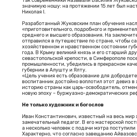
Так современники называли Василия Жуковског
значимую ношу: на протяжении 15 лет был нас
Николая I.
Разработанный Жуковским план обучения насл
«приготовительного, подробного и применител
среднего и высшего образования. На заключит
отправился в путешествие по стране, чтобы с
хозяйственном и нравственном состоянии губе
года. В Крыму великий князь и его старший др
севастопольской крепости, в Симферополе по
промышленности, убедились в прекрасном кач
губернии в Алушту и Ялту.
«Цель учения есть образование для добродете
воспитанник достойно воплотил этот девиз в ж
историю страны как царь-освободитель, отме
новую эпоху – буржуазно-демократических ре
Не только художник и богослов
Иван Константинович, известный на весь мир 
замечательный педагог. В его мастерской пос
а несколько человек с подачи мэтра поступил
Характерно, что согласно завещанию Айвазовс