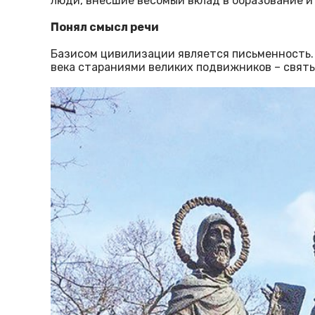
люди, внёсшие весомый вклад в образование и
Понял смысл речи
Базисом цивилизации является письменность. 
века стараниями великих подвижников – свят