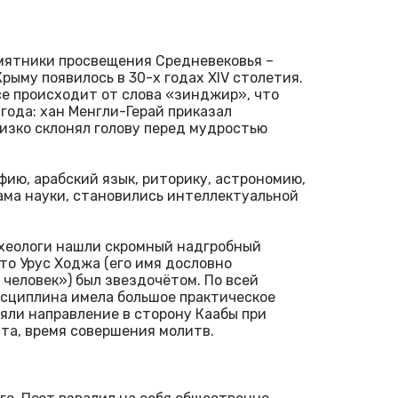
мятники просвещения Средневековья –
ыму появилось в 30-х годах XIV столетия.
е происходит от слова «зинджир», что
 года: хан Менгли-Герай приказал
изко склонял голову перед мудростью
ию, арабский язык, риторику, астрономию,
ама науки, становились интеллектуальной
рхеологи нашли скромный надгробный
то Урус Ходжа (его имя дословно
 человек») был звездочётом. По всей
исциплина имела большое практическое
яли направление в сторону Каабы при
ста, время совершения молитв.