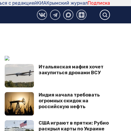
ься с редакцией
КИА
Крымский журнал
Подписка
Итальянская мафия хочет
закупиться дронами ВСУ
Индия начала требовать
огромных скидок на
российскую нефть
США играют в прятки: Рубио
раскрыл карты по Украине