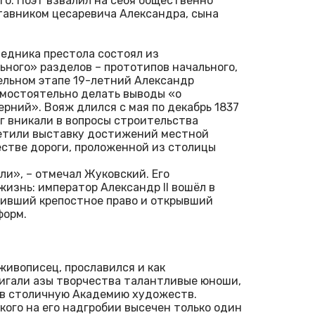
о. Поэт взвалил на себя общественно
тавником цесаревича Александра, сына
едника престола состоял из
ьного» разделов – прототипов начального,
ельном этапе 19-летний Александр
амостоятельно делать выводы «о
рний». Вояж длился с мая по декабрь 1837
уг вникали в вопросы строительства
сетили выставку достижений местной
естве дороги, проложенной из столицы
ли», – отмечал Жуковский. Его
изнь: император Александр II вошёл в
нивший крепостное право и открывший
форм.
живописец, прославился и как
тигали азы творчества талантливые юноши,
и в столичную Академию художеств.
кого на его надгробии высечен только один