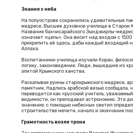
Знания с неба
На полуострове сохранились удивительные па
медресе. Высшее духовное училище в Старом Кр
Название бахчисарайского Зынджирлы-медрес
означает «цепь». Она висит над входом с 1500
прикрепить её здесь, дабы каждый входящий н
Аллаха.
Воспитанники училища изучали Коран, философ
логику, законоведение. Люди, вышедшие из хр
элитой Крымского ханства.
Раскапывая руины старокрымского медресе, а
памятник. Надпись арабской вязью сообщала, ч
переводится как «русский учитель, уважаемый
видимости, он преподавал астрономию. Эта д
значение: с помощью небесных светил определ
строительстве мечети, начало и окончание по
Грамотность возле трона