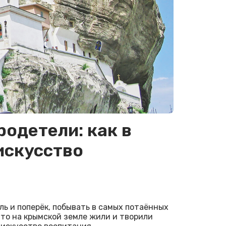
одетели: как в
искусство
ль и поперёк, побывать в самых потаённых
 что на крымской земле жили и творили