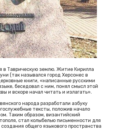
я в Таврическую землю. Житие Кирилла
уни (так назывался город Херсонес в
церковные книги, «написанные русскими
языке, беседовал с ним, понял смысл этой
квы и вскоре начал читать и излагать».
вянского народа разработали азбуку
огослужебные тексты, положив начало
ом. Таким образом, византийский
тополя, стал колыбелью письменности для
 создания общего языкового пространства