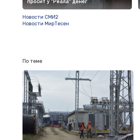
просит у "Реала" денег
Новости СМИ2
Новости МирТесен
По теме