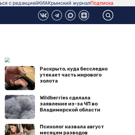
ься с редакцией
КИА
Крымский журнал
Подписка
Раскрыто, куда бесследно
утекает часть мирового
золота
Wildberries cделала
заявление из-за ЧП во
Владимирской области
Психолог назвала август
месяцем разводов