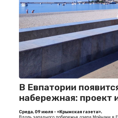
В Евпатории появитс
набережная: проект 
Среда, 09 июля - «Крымская газета».
Вдоль западного побережья озера Мойнаки в 