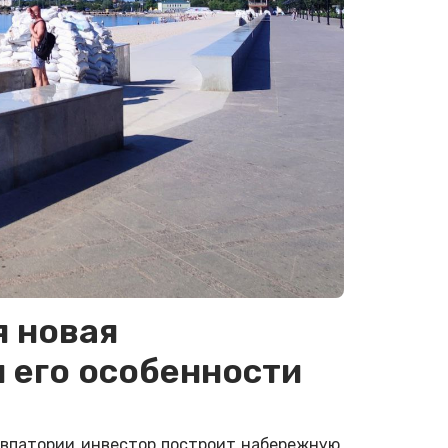
я новая
и его особенности
Евпатории инвестор построит набережную.