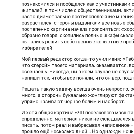
познакомился и пообщался как с участниками 
жителей, в том числе с общественниками, акт
часто диаметрально противоположные мнения,
разрастался, стороны выдвигали всё новые обв
постепенно картина начала проясняться: «хоро
образно говоря, скопились полные шкафы скел
пытались решить собственные корыстные пробл
избирателей.
Мой первый редактор когда-то учил меня: «Теб
что «герой» твоего материала, оказывается, во
осознаёшь. Никогда, ни в коем случае не опуск
напиши так, чтобы все поняли, что он вор, под
Решать такую задачу всегда очень непросто, 
много, а стороны буквально жонглируют фактами
упрямо называют чёрное белым и наоборот.
И хотя общая картина «ЧП поселкового масшта
определённо, материал никак не складывался в
писать, потом рвал и выбрасывал написанное –
прошло ещё несколько дней... Но однажды ночь