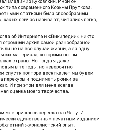
 вёл Владимир Куковякин. Мной он
аж типа современного Козьмы Пруткова,
газетными статьями была своеобразным
 как их сейчас называют, читались легко,
 когда об Интернете и «Википедии» никто
ал огромный архив самой разнообразной
 ли не на все случаи жизни, а за одну
льных материала, которыми потом
лках страны. Но тогда я даже
лодым в те годы, но невероятно
м спустя полтора десятка лет мы будем
на перекуры и поднимать рюмки за
ах. И при этом для меня всегда
ная оценка моего творчества.
м мне пришлось переехать в Ялту. И
ктически единственным печатным изданием
 трёхлетний журналистский опыт,