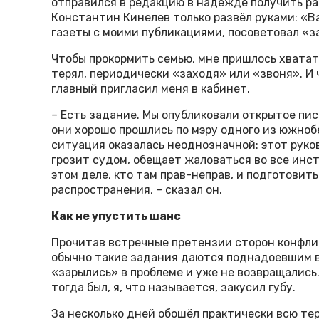
отправился в редакцию в надежде получить р
Константин Кинелев только развёл руками: «В
газеты с моими публикациями, посоветовал «з
Чтобы прокормить семью, мне пришлось хватат
терял, периодически «заходя» или «звоня». И 
главный пригласил меня в кабинет.
– Есть задание. Мы опубликовали открытое пи
они хорошо прошлись по мэру одного из южноб
ситуация оказалась неоднозначной: этот руко
грозит судом, обещает жаловаться во все инс
этом деле, кто там прав-неправ, и подготовит
распространения, – сказал он.
Как не упустить шанс
Прочитав встречные претензии сторон конфлик
обычно такие задания даются поднадоевшим 
«зарылись» в проблеме и уже не возвращались.
тогда был, я, что называется, закусил губу.
За несколько дней обошёл практически всю те