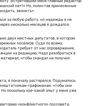
аботу. Встретивший меня главный редактор
акансий нет!» Но, полистав принесённые
аходить, звонить».
ься за любую работу, но надежды я не
через несколько месяцев я дождался:
сьмо двух местных депутатов, в котором
ережных посёлков. Судя по всему,
водитель требует от нас опровержения,
танции на редакцию. Надо разобраться в
ь материал, чтобы скандал не получил
та, я поначалу растерялся. Подумалось:
внештатникам-графоманам, чтобы они
 Но поскольку кое-какой опыт у меня уже
рриторию «конфликтного» поссовета,