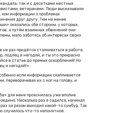
скандала, так и с десятками местных
ивистами, ветеранами. Люди высказывали
 ком информации о проблемах
инения друг другу. Тем не менее
ши» оказались обе стороны, у которых,
етов, а путём взаимных обвинений они
емы, мало заботясь об интересах своих
е не раз придётся сталкиваться в работе,
р, подлец и негодяй, и ты это прекрасно
айся в статье до прямых оскорблений! Но
лец и негодяй!»
особенно если информации скапливается
, переворачивая их с ног на голову, и
ба» для меня прояснилась уже вполне
оедино. Несколько раз я садился, начинал
 раз за разом выходил какой-то сумбур. Так
ю случилось что-то непонятное.