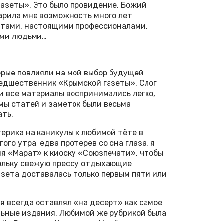
газеты». Это было провидение, Божий
дарила мне возможность много лет
истами, настоящими профессионалами,
ыми людьми…
орые повлияли на мой выбор будущей
редшественник «Крымской газеты». Слог
и все материалы воспринимались легко,
мы статей и заметок были весьма
ать.
атерика на каникулы к любимой тёте в
ого утра, едва протерев со сна глаза, я
я «Марат» к киоску «Союзпечати», чтобы
скольку свежую прессу отдыхающие
азета доставалась только первым пяти или
 я всегда оставлял «на десерт» как самое
льные издания. Любимой же рубрикой была