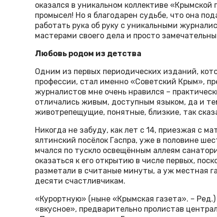
оказался в уникальном коллективе «Крымской 
промысел! Но я благодарен судьбе, что она по
работать рука об руку с уникальными журнал
мастерами своего дела и просто замечательн
Любовь родом из детства
Одним из первых периодических изданий, кот
профессии, стал именно «Советский Крым», п
журналистов мне очень нравился – практическ
отличались живым, доступным языком, да и те
животрепещущие, понятные, близкие, так сказ
Никогда не забуду, как лет с 14, приезжая с м
ялтинский посёлок Гаспра, уже в половине шест
мчался по тускло освещённым аллеям санатори
оказаться к его открытию в числе первых, по
разметали в считаные минуты, а уж местная г
десяти счастливчикам.
«Курортную» (ныне «Крымская газета». – Ред.)
«вкусное», предварительно пролистав центра