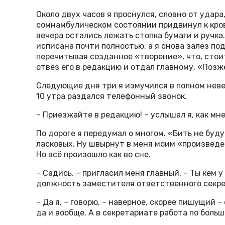
Около двух часов я проснулся, словно от удара
сомнамбулическом состоянии придвинул к кров
вечера остались лежать стопка бумаги и ручка.
исписана почти полностью, а я снова залез под
перечитывая созданное «творение», что, стоит
отвёз его в редакцию и отдал главному. «Позж
Следующие дня три я измучился в полном неве
10 утра раздался телефонный звонок.
– Приезжайте в редакцию! – услышал я, как мне
По дороге я передумал о многом. «Бить не буду
ласковых. Ну швырнут в меня моим «произведе
Но всё произошло как во сне.
– Садись, – пригласил меня главный. – Ты кем 
должность заместителя ответственного секре
– Да я, – говорю, – наверное, скорее пишущий 
да и вообще. А в секретариате работа по боль