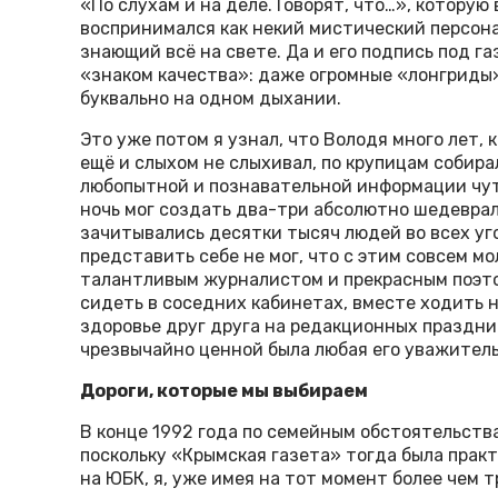
«По слухам и на деле. Говорят, что…», которую
воспринимался как некий мистический персон
знающий всё на свете. Да и его подпись под 
«знаком качества»: даже огромные «лонгриды»,
буквально на одном дыхании.
Это уже потом я узнал, что Володя много лет,
ещё и слыхом не слыхивал, по крупицам собир
любопытной и познавательной информации чуть
ночь мог создать два-три абсолютно шедевра
зачитывались десятки тысяч людей во всех уго
представить себе не мог, что с этим совсем мо
талантливым журналистом и прекрасным поэто
сидеть в соседних кабинетах, вместе ходить 
здоровье друг друга на редакционных праздник
чрезвычайно ценной была любая его уважитель
Дороги, которые мы выбираем
В конце 1992 года по семейным обстоятельства
поскольку «Крымская газета» тогда была пра
на ЮБК, я, уже имея на тот момент более чем