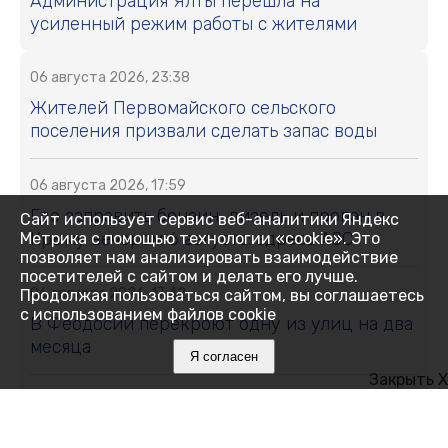
Администрация Ялты перешла на
усиленный режим работы с жителями
06 августа 2026, 23:38
Жителей Первомайского сельского
поселения призвали сделать запас воды
06 августа 2026, 17:59
Где заправить бензин, дизель и пропан в
Сайт использует сервис веб-аналитики Яндекс
Крыму вечером 6 августа: адреса АЗС
Метрика с помощью технологии «cookie». Это
позволяет нам анализировать взаимодействие
посетителей с сайтом и делать его лучше.
06 августа 2026, 17:42
Продолжая пользоваться сайтом, вы соглашаетесь
с использованием файлов cookie
В Феодосии перекроют одну из улиц на два
месяца
Я согласен
Закрыть X
06 августа 2026, 17:38
В Крыму участились случаи мошенничества