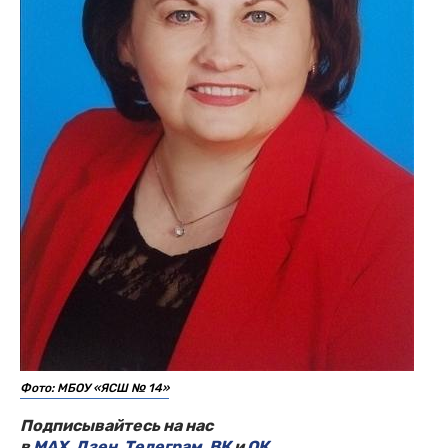
Фото: МБОУ «ЯСШ № 14»
Подписывайтесь на нас
в
MAX
,
Дзен
,
Телеграм
,
ВК
и
ОК
.