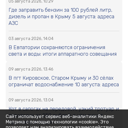
05 августа 2026, 10:29
Где заправить бензин за 100 рублей литр,
дизель и пропан в Крыму 5 августа: адреса
АЗС
03 августа 2026, 14:04
В Евпатории сохраняются ограничения
света и воды: итоги аппаратного совещания
09 августа 2026, 13:46
В пгт Кировское, Старом Крыму и 30 сёлах
ограничат водоснабжение 10 августа: адреса
09 августа 2026, 13:04
Кот в сапогах на передовой, узкий тротуар и
паровозик за 250 рублей: о чём пишут
Сайт использует сервис веб-аналитики Яндекс
крымчане в соцсетях
Метрика с помощью технологии «cookie». Это
позволяет нам анализировать взаимодействие