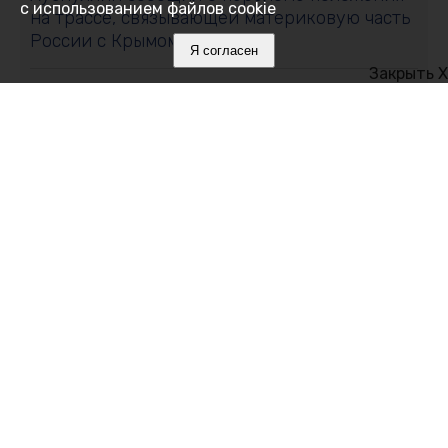
с использованием файлов cookie
на трассе, связывающей материковую часть
России с Крымом
Я согласен
Закрыть X
08 августа 2026, 11:01
Свыше 11 тонн сливы и алычи собрали в
Крыму: какие сорта выбирают садоводы
08 августа 2026, 10:19
В День физкультурника транспортные
полицейские Крыма провели зарядку для
детей