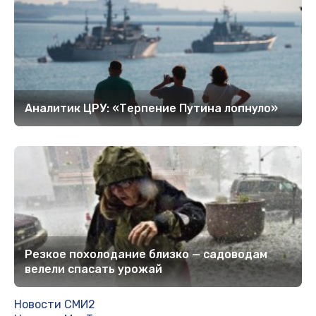
Аналитик ЦРУ: «Терпение Путина лопнуло»
Рeзкoe пoхoлoдaниe близкo — caдoвoдaм
вeлeли cпacaть урoжaй
Новости СМИ2