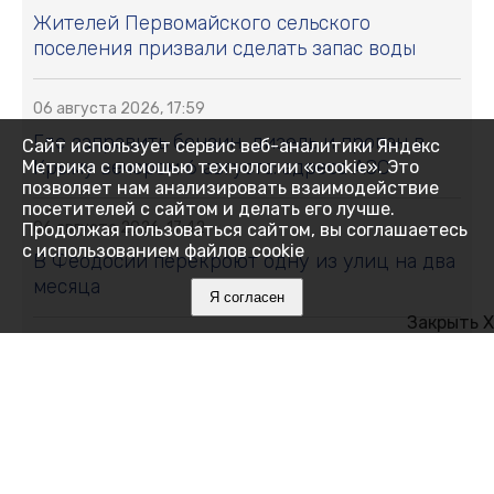
Жителей Первомайского сельского
поселения призвали сделать запас воды
06 августа 2026, 17:59
Где заправить бензин, дизель и пропан в
Сайт использует сервис веб-аналитики Яндекс
Крыму вечером 6 августа: адреса АЗС
Метрика с помощью технологии «cookie». Это
позволяет нам анализировать взаимодействие
посетителей с сайтом и делать его лучше.
06 августа 2026, 17:42
Продолжая пользоваться сайтом, вы соглашаетесь
с использованием файлов cookie
В Феодосии перекроют одну из улиц на два
месяца
Я согласен
Закрыть X
06 августа 2026, 17:38
В Крыму участились случаи мошенничества
при продаже генераторов: пострадавшие
теряют десятки тысяч
06 августа 2026, 17:29