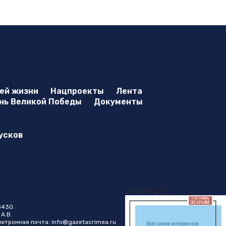
оей жизни
Нацпроекты
Лента
нь Великой Победы
Документы
усков
Закрыть X
8430.
А.В.
лектронная почта:
info@gazetacrimea.ru