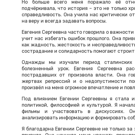
Но больше всего меня поражало её отно
подчёркивала, что история – это не только хр
справедливость. Она учила нас критически о
на веру и всегда задавать вопросы.
Евгения Сергеевна часто говорила о важности
учит нас избегать ошибок прошлого. Она при
как жадность, жестокость и несправедливость
сострадание и солидарность помогают строит
Однажды мы изучали период сталинских 
болезненный урок. Евгения Сергеевна ра
пострадавших от произвола власти. Она го
жертвах репрессий и о недопустимости по
произвёл на меня огромное впечатление и пов
Под влиянием Евгении Сергеевны я стала и
политикой, философией и культурой. Я начал
фильмы и участвовать в дискуссиях. Он
анализировать информацию и формировать со
Я благодарна Евгении Сергеевне не только за 