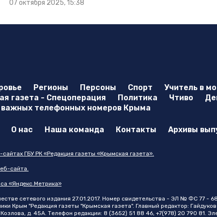
07 октября 2025, 15:38
ровье
Регионы
Персоны
Спорт
Учитель в м
я газета - Спецоперация
Политика
Чтиво
Де
 важных телефонных номеров Крыма
О нас
Наша команда
Контакты
Архивы вып
-сайтах ГБУ РК «Редакция газеты «Крымская газета».
еб-сайта.
иса «Яндекс.Метрика»
стве сетевого издания 27.01.2017. Номер свидетельства - ЭЛ № ФС 77 - 6
и Крым "Редакция газеты "Крымская газета". Главный редактор: Гайдуков 
Козлова, д. 45А. Телефон редакции: 8 (3652) 51 88 46, +7(978) 20 790 81. Э