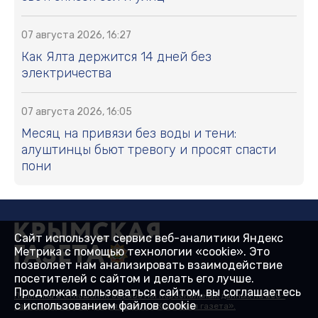
07 августа 2026, 16:27
Как Ялта держится 14 дней без
электричества
07 августа 2026, 16:05
Месяц на привязи без воды и тени:
алуштинцы бьют тревогу и просят спасти
пони
Сайт использует сервис веб-аналитики Яндекс
Метрика с помощью технологии «cookie». Это
позволяет нам анализировать взаимодействие
посетителей с сайтом и делать его лучше.
Продолжая пользоваться сайтом, вы соглашаетесь
Политика в отношении обработки персональных данных на веб-
с использованием файлов cookie
сайтах ГБУ РК «Редакция газеты «Крымская газета».