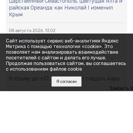
Царственный Севастополь, цветущая Ялта и
райская Ореанда: как Николай I изменил
Крым
08 августа 2026, 13:02
От Гаспры до Керчи: как в Крыму
Сайт использует сервис веб-аналитики Яндекс
возвращают к жизни старинные парки и
Метрика с помощью технологии «cookie». Это
позволяет нам анализировать взаимодействие
создают новые
посетителей с сайтом и делать его лучше.
Продолжая пользоваться сайтом, вы соглашаетесь
с использованием файлов cookie
08 августа 2026, 12:15
В Крыму до +37: когда начнёт спадать жара
Я согласен
Закрыть X
08 августа 2026, 12:00
Что мешает нам спать и как победить
бессонницу без таблеток
08 августа 2026, 11:35