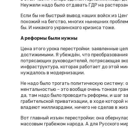
Неужели надо было отдавать ГДР на растерза
Если бы не быстрый вывод наших войск из Цен
похожий на бегство, многих нынешних проблем
бы. И никакого украинского кризиса тоже.
А реформы были нужны
Цена этого урока перестройки: заявленные це
достижимыми. Я убеждён, что преобразования
потрясающих руководителей, потрясающая эко
инфраструктура, которая работает до этой ми
нуждалось в модернизации.
Не надо было трогать политическую систему: 
ментальностью – это вообще очень тонкая грань
да, там надо было проводить реформы, и шаг за
грабительской приватизации, в ходе которой 
владеют миллиардами, ничего не сделав в жиз
Вот главный изъян перестройки: она обернул
массовым грабежом народа. А для Русского ми