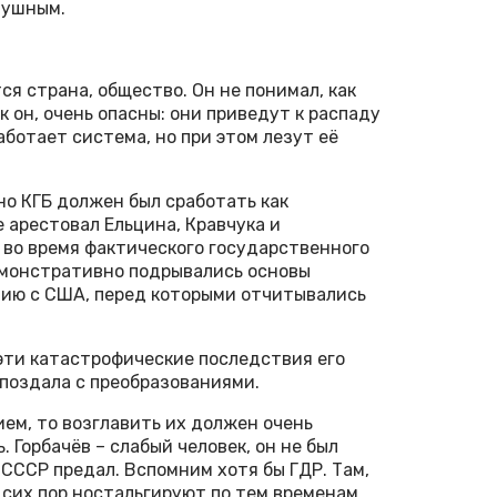
зушным.
ся страна, общество. Он не понимал, как
к он, очень опасны: они приведут к распаду
работает система, но при этом лезут её
но КГБ должен был сработать как
 арестовал Ельцина, Кравчука и
 во время фактического государственного
демонстративно подрывались основы
нию с США, перед которыми отчитывались
 эти катастрофические последствия его
поздала с преобразованиями.
ем, то возглавить их должен очень
. Горбачёв – слабый человек, он не был
 СССР предал. Вспомним хотя бы ГДР. Там,
 сих пор ностальгируют по тем временам.