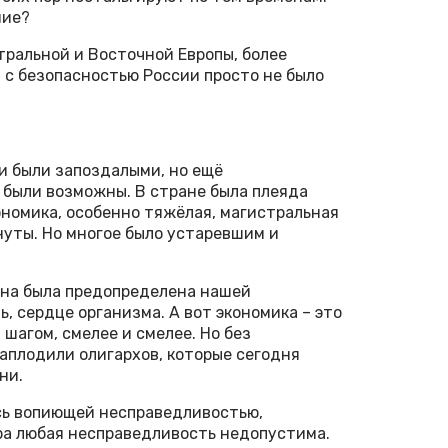
ние?
тральной и Восточной Европы, более
 с безопасностью России просто не было
ли были запоздалыми, но ещё
 были возможны. В стране была плеяда
номика, особенно тяжёлая, магистральная
нуты. Но многое было устаревшим и
она была предопределена нашей
, сердце организма. А вот экономика – это
 шагом, смелее и смелее. Но без
наплодили олигархов, которые сегодня
ни.
ась вопиющей несправедливостью,
ра любая несправедливость недопустима.