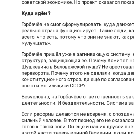
советской экономике. Но проект оказался пока
Куда идём?
Горбачёв не смог сформулировать, куда движет
реально страна функционирует. Такие люди, ка
всего, что есть, потому что они не знают, как 
«улучшать».
Горбачёв пришёл уже в загнивающую систему, 
структура, защищающая её. Почему Комитет не
Шушкевича в Беловежской пуще? Не арестовал
переворота. Почему этого не сделали, когда 
конституционного строя, да ещё по согласова
все эти могильщики СССР?
Безусловно, на Горбачёве ответственность за
деятельности. И бездеятельности. Система за
Если реформы делаются не вовремя, с опоздани
сильный человек. В тот период его не оказалось
готов к такой роли. Он ещё и наших друзей вне
в этой части теперь единой Германии, люди до