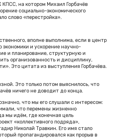
К КПСС, на котором Михаил Горбачёв
корение социально-экономического
ало слово «перестройка».
ственного, вполне выполнима, если в центр
 экономики и ускорение научно-
ние и планирование, структурную и
ить организованность и дисциплину,
и». Это цитата из выступления Горбачёва.
зной. Это только потом выяснилось, что
бачёв ничего не доводит до конца.
означно, что мы его слушали с интересом:
нимали, что перемены жизненно
да мы идём, где конечная цель
роект «коллективного подряда»,
адир Николай Травкин. Его имя стало
оторый пропагандировался как прорыв в