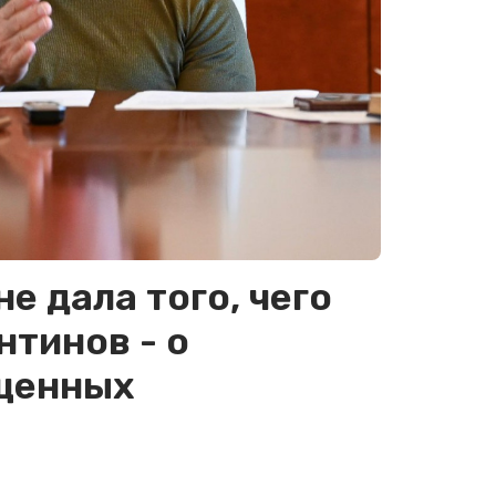
е дала того, чего
нтинов - о
ущенных