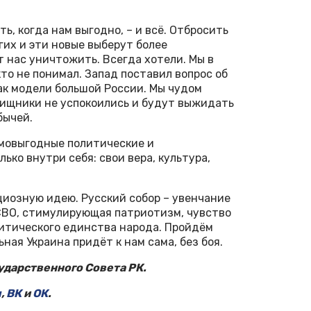
ть, когда нам выгодно, – и всё. Отбросить
гих и эти новые выберут более
т нас уничтожить. Всегда хотели. Мы в
кто не понимал. Запад поставил вопрос об
ак модели большой России. Мы чудом
 хищники не успокоились и будут выжидать
бычей.
имовыгодные политические и
ько внутри себя: свои вера, культура,
иозную идею. Русский собор – увенчание
 СВО, стимулирующая патриотизм, чувство
итического единства народа. Пройдём
ьная Украина придёт к нам сама, без боя.
дарственного Совета РК.
м
,
ВК
и
ОК
.