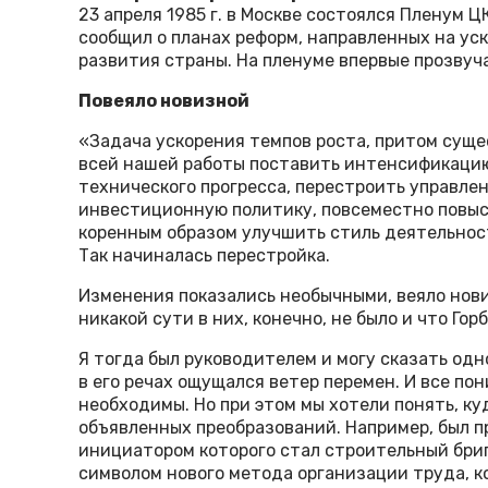
23 апреля 1985 г. в Москве состоялся Пленум Ц
сообщил о планах реформ, направленных на ус
развития страны. На пленуме впервые прозвуч
Повеяло новизной
«Задача ускорения темпов роста, притом суще
всей нашей работы поставить интенсификацию
технического прогресса, перестроить управле
инвестиционную политику, повсеместно повыс
коренным образом улучшить стиль деятельност
Так начиналась перестройка.
Изменения показались необычными, веяло нови
никакой сути в них, конечно, не было и что Гор
Я тогда был руководителем и могу сказать одн
в его речах ощущался ветер перемен. И все по
необходимы. Но при этом мы хотели понять, ку
объявленных преобразований. Например, был п
инициатором которого стал строительный бриг
символом нового метода организации труда, к