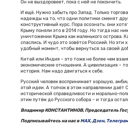
Он не выздоровеет, пока с ней не покончить.
И ещё. Нужно забыть про Запад. Только торгова
надежды на то, что одни политики сменят дру
конструктивный курс. Пора осознать: они хотя
Крыму поняли это в 2014 году. Но тогда нас ни
уничтожении Крыма как маленького острова. К
спаслись. И чудо это зовётся Россией. Но эти
удобный момент, чтобы вернуться за своей до
Китай или Индия – это тоже не более чем вза
экономические отношения. А цивилизация – тол
история. Нам надо двигаться к себе.
Русский человек воспринимает хорошую, амбиц
этой идеи. А толчок в этом направлении даёт
исторической справедливости и морально-пол
этим путём до Русского собора – и тогда остал
Владимир КОНСТАНТИНОВ, Председатель Госу
Подписывайтесь на нас в
MAX
,
Дзен
,
Телегра