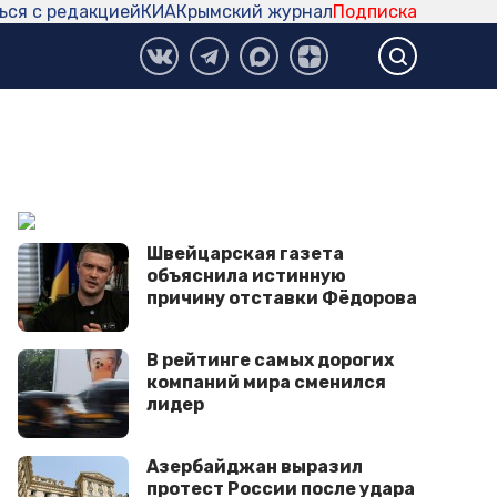
ься с редакцией
КИА
Крымский журнал
Подписка
Швейцарская газета
объяснила истинную
причину отставки Фёдорова
В рейтинге самых дорогих
компаний мира сменился
лидер
Азербайджан выразил
протест России после удара