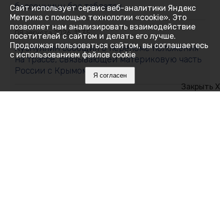
бессонницу без таблеток
Сайт использует сервис веб-аналитики Яндекс
Метрика с помощью технологии «cookie». Это
позволяет нам анализировать взаимодействие
08 августа 2026, 11:35
посетителей с сайтом и делать его лучше.
Продолжая пользоваться сайтом, вы соглашаетесь
Хуснуллин сообщил о переломе положения
с использованием файлов cookie
на трассе, связывающей материковую часть
России с Крымом
Я согласен
Закрыть X
08 августа 2026, 11:01
Свыше 11 тонн сливы и алычи собрали в
Крыму: какие сорта выбирают садоводы
08 августа 2026, 10:19
В День физкультурника транспортные
полицейские Крыма провели зарядку для
детей