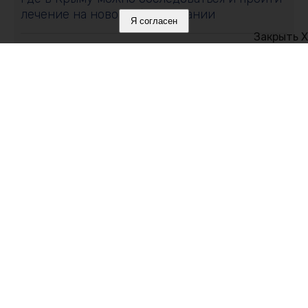
лечение на новом оборудовании
Я согласен
Закрыть X
09 августа 2026, 11:59
Где в Крыму 9 августа отключили воду:
список адресов
09 августа 2026, 11:00
Золотой холм, царский склеп и тайна пустой
гробницы: загадки древнего Керченского
полуострова
Политика в отношении обработки персональных данных на веб-