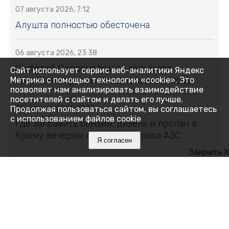
07 августа 2026, 7:12
Алушта полностью обесточена
06 августа 2026, 23:38
Жителей Первомайского сельского
Сайт использует сервис веб-аналитики Яндекс
поселения призвали сделать запас воды
Метрика с помощью технологии «cookie». Это
позволяет нам анализировать взаимодействие
посетителей с сайтом и делать его лучше.
06 августа 2026, 17:59
Продолжая пользоваться сайтом, вы соглашаетесь
с использованием файлов cookie
Где заправить бензин, дизель и пропан в
Крыму вечером 6 августа: адреса АЗС
Я согласен
Закрыть X
06 августа 2026, 17:42
В Феодосии перекроют одну из улиц на два
месяца
06 августа 2026, 17:38