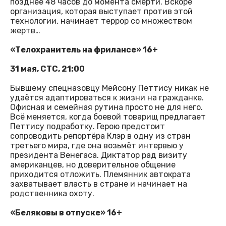
позднее 48 часов до момента смерти. Вскоре
организация, которая выступает против этой
технологии, начинает террор со множеством
жертв…
«Телохранитель на фрилансе» 16+
31 мая, СТС, 21:00
Бывшему спецназовцу Мейсону Петтису никак не
удаётся адаптироваться к жизни на гражданке.
Офисная и семейная рутина просто не для него.
Всё меняется, когда боевой товарищ предлагает
Петтису подработку. Герою предстоит
сопроводить репортёра Клэр в одну из стран
третьего мира, где она возьмёт интервью у
президента Венегаса. Диктатор рад визиту
американцев, но доверительное общение
приходится отложить. Племянник автократа
захватывает власть в стране и начинает на
родственника охоту.
«Беляковы в отпуске» 16+