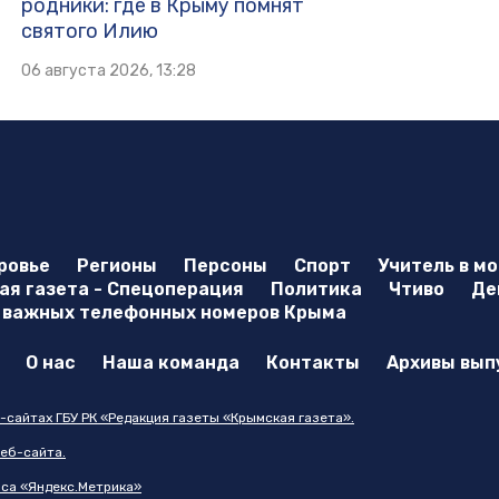
родники: где в Крыму помнят
святого Илию
06 августа 2026, 13:28
ровье
Регионы
Персоны
Спорт
Учитель в м
я газета - Спецоперация
Политика
Чтиво
Де
 важных телефонных номеров Крыма
О нас
Наша команда
Контакты
Архивы вып
-сайтах ГБУ РК «Редакция газеты «Крымская газета».
еб-сайта.
иса «Яндекс.Метрика»