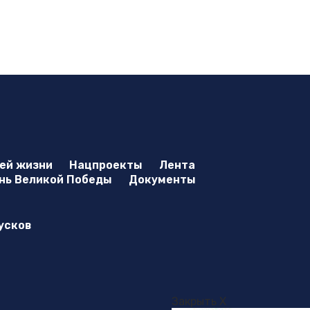
оей жизни
Нацпроекты
Лента
нь Великой Победы
Документы
усков
Закрыть X