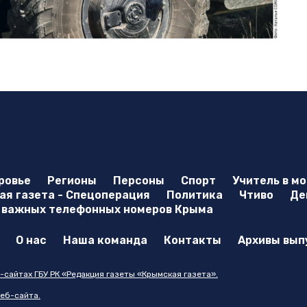
ровье
Регионы
Персоны
Спорт
Учитель в м
я газета - Спецоперация
Политика
Чтиво
Де
 важных телефонных номеров Крыма
О нас
Наша команда
Контакты
Архивы вып
-сайтах ГБУ РК «Редакция газеты «Крымская газета».
еб-сайта.