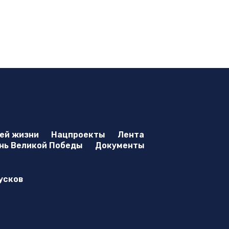
оей жизни
Нацпроекты
Лента
нь Великой Победы
Документы
усков