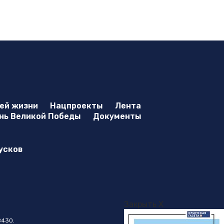
оей жизни
Нацпроекты
Лента
нь Великой Победы
Документы
усков
Закрыть X
8430.