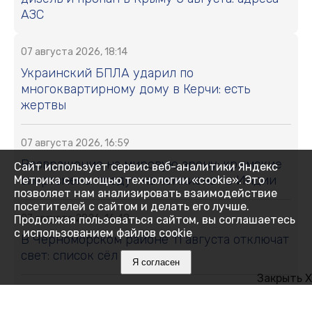
АЗС
07 августа 2026, 18:14
Украинский БПЛА ударил по
многоквартирному дому в Керчи: есть
жертвы
07 августа 2026, 16:59
Возвращение на мировую арену: крымские
Сайт использует сервис веб-аналитики Яндекс
спортсмены поедут на чемпионат в Индии
Метрика с помощью технологии «cookie». Это
позволяет нам анализировать взаимодействие
посетителей с сайтом и делать его лучше.
07 августа 2026, 16:48
Продолжая пользоваться сайтом, вы соглашаетесь
с использованием файлов cookie
В Черноморском районе 11 августа отключат
свет: список сёл и улиц
Я согласен
Закрыть X
07 августа 2026, 16:27