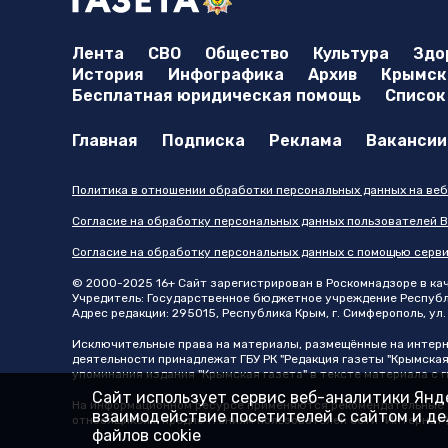
Лента
СВО
Общество
Культура
Здо
История
Инфографика
Архив
Крымска
Бесплатная юридическая помощь
Список
Главная
Подписка
Реклама
Вакансии
Политика в отношении обработки персональных данных на веб
Согласие на обработку персональных данных пользователей В
Согласие на обработку персональных данных с помощью серв
© 2000-2025 16+ Сайт зарегистрирован в Роскомнадзоре в каче
Учредитель: Государственное бюджетное учреждение Республик
Адрес редакции: 295015, Республика Крым, г. Симферополь, ул. 
Исключительные права на материалы, размещённые на интер
деятельности принадлежат ГБУ РК "Редакция газеты "Крымская
упоминания издания "Крымская газета" в тексте материала с
Сайт использует сервис веб-аналитики Янде
На информационном ресурсе применяются рекомендательные т
взаимодействие посетителей с сайтом и дел
относящихся к предпочтениям пользователей сети "Интернет"
файлов cookie