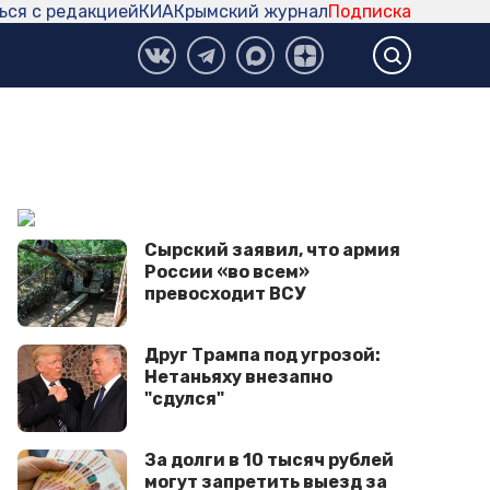
ься с редакцией
КИА
Крымский журнал
Подписка
Сырский заявил, что армия
России «во всем»
превосходит ВСУ
Друг Трампа под угрозой:
Нетаньяху внезапно
"сдулся"
За долги в 10 тысяч рублей
могут запретить выезд за