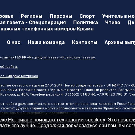
ровье
Регионы
Персоны
Спорт
Учитель в м
я газета - Спецоперация
Политика
Чтиво
Де
 важных телефонных номеров Крыма
О нас
Наша команда
Контакты
Архивы вып
-сайтах ГБУ РК «Редакция газеты «Крымская газета».
еб-сайта.
иса «Яндекс.Метрика»
стве сетевого издания 27.01.2017. Номер свидетельства - ЭЛ № ФС 77 - 6
и Крым "Редакция газеты "Крымская газета". Главный редактор: Гайдуков 
Козлова, д. 45А. Телефон редакции: 8 (3652) 51 88 46, +7(978) 20 790 81. Э
нет-сайте
gazetacrimea.ru
, в соответствии с законодательством Российск
 газета". Другие издания могут использовать материалы "Крымской газеты
 гипер-ссылкой на страницу-первоисточник
кс Метрика с помощью технологии «cookie». Это позво
ехнологии (информационные технологии предоставления информации на ос
ать его лучше. Продолжая пользоваться сайтом, вы со
, находящихся на территории Российской Федерации)