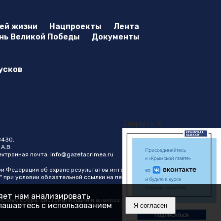
оей жизни
Нацпроекты
Лента
нь Великой Победы
Документы
усков
Закрыть X
8430.
А.В.
лектронная почта:
info@gazetacrimea.ru
ой Федерации об охране результатов интеллектуальной
" при условии обязательной ссылки на первоисточник в виде
ляет нам анализировать
нове сбора, систематизации и анализа сведений,
глашаетесь с использованием
Я согласен