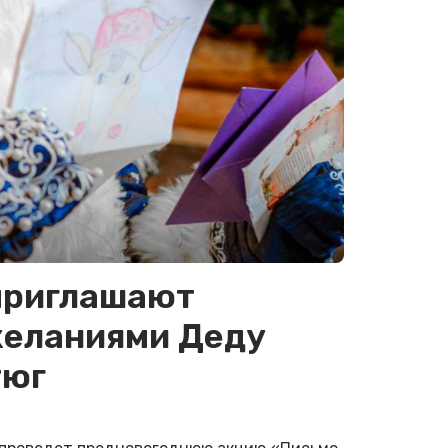
приглашают
желаниями Деду
тюг