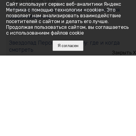
10 августа 2026, 13:53
Сайт использует сервис веб-аналитики Яндекс
В Феодосии продлили сроки ограничения
Метрика с помощью технологии «cookie». Это
позволяет нам анализировать взаимодействие
водоснабжения
посетителей с сайтом и делать его лучше.
Продолжая пользоваться сайтом, вы соглашаетесь
с использованием файлов cookie
10 августа 2026, 13:42
Звездопад Персеиды в Крыму: где и когда
Я согласен
смотреть
Закрыть X
10 августа 2026, 13:27
От автомеханика до командира БПЛА: кем
хотят стать бойцы СВО после Победы
10 августа 2026, 13:03
Врач объяснила, почему на концертах людей
накрывает сразу и радость, и стресс