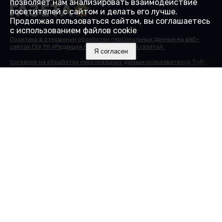
позволяет нам анализировать взаимодействие
посетителей с сайтом и делать его лучше.
Продолжая пользоваться сайтом, вы соглашаетесь
с использованием файлов cookie
Политика в отношении обработки персональных данных на веб-
сайтах ГБУ РК «Редакция газеты «Крымская газета».
Я согласен
Закрыть X
Согласие на обработку персональных данных пользователей Веб-
сайта.
Согласие на обработку персональных данных с помощью сервиса
«Яндекс.Метрика»
© 2000-2025 16+ Сайт зарегистрирован в Роскомнадзоре в
качестве сетевого издания 27.01.2017. Номер свидетельства - ЭЛ №
ФС 77 - 68430.
Учредитель: Государственное бюджетное учреждение Республики
Крым "Редакция газеты "Крымская газета". Главный редактор:
Гайдуков А.В.
Адрес редакции: 295015, Республика Крым, г. Симферополь, ул.
Козлова, д. 45А. Телефон редакции: 8 (3652) 51 88 46, +7(978) 20 790
81. Электронная почта:
info@gazetacrimea.ru
Исключительные права на материалы, размещённые на интернет-
сайте
gazetacrimea.ru
, в соответствии с законодательством
Российской Федерации об охране результатов интеллектуальной
деятельности принадлежат ГБУ РК "Редакция газеты "Крымская
газета". Другие издания могут использовать материалы "Крымской
газеты" при условии обязательной ссылки на первоисточник в виде