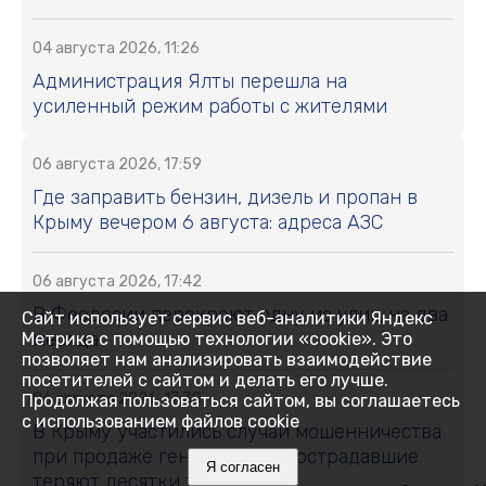
04 августа 2026, 11:26
Администрация Ялты перешла на
усиленный режим работы с жителями
06 августа 2026, 17:59
Где заправить бензин, дизель и пропан в
Крыму вечером 6 августа: адреса АЗС
06 августа 2026, 17:42
В Феодосии перекроют одну из улиц на два
Сайт использует сервис веб-аналитики Яндекс
месяца
Метрика с помощью технологии «cookie». Это
позволяет нам анализировать взаимодействие
посетителей с сайтом и делать его лучше.
06 августа 2026, 17:38
Продолжая пользоваться сайтом, вы соглашаетесь
с использованием файлов cookie
В Крыму участились случаи мошенничества
при продаже генераторов: пострадавшие
Я согласен
теряют десятки тысяч