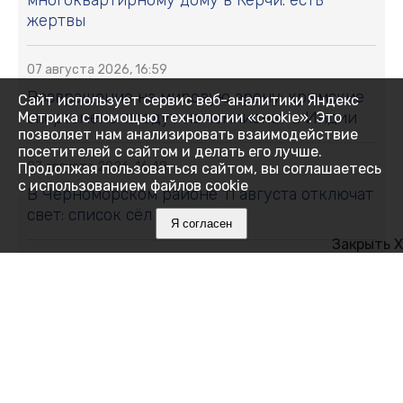
жертвы
07 августа 2026, 16:59
Возвращение на мировую арену: крымские
Сайт использует сервис веб-аналитики Яндекс
спортсмены поедут на чемпионат в Индии
Метрика с помощью технологии «cookie». Это
позволяет нам анализировать взаимодействие
посетителей с сайтом и делать его лучше.
07 августа 2026, 16:48
Продолжая пользоваться сайтом, вы соглашаетесь
с использованием файлов cookie
В Черноморском районе 11 августа отключат
свет: список сёл и улиц
Я согласен
Закрыть X
07 августа 2026, 16:27
Как Ялта держится 14 дней без
электричества
07 августа 2026, 16:05
Месяц на привязи без воды и тени: