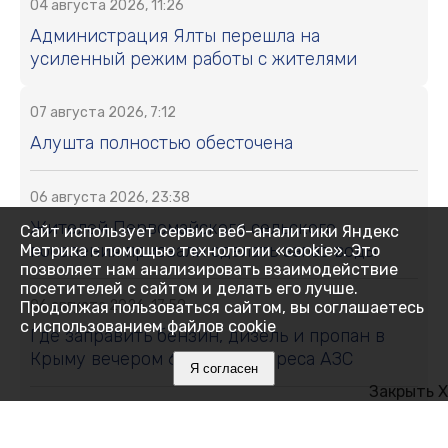
04 августа 2026, 11:26
Администрация Ялты перешла на
усиленный режим работы с жителями
07 августа 2026, 7:12
Алушта полностью обесточена
06 августа 2026, 23:38
Жителей Первомайского сельского
Сайт использует сервис веб-аналитики Яндекс
поселения призвали сделать запас воды
Метрика с помощью технологии «cookie». Это
позволяет нам анализировать взаимодействие
посетителей с сайтом и делать его лучше.
06 августа 2026, 17:59
Продолжая пользоваться сайтом, вы соглашаетесь
с использованием файлов cookie
Где заправить бензин, дизель и пропан в
Крыму вечером 6 августа: адреса АЗС
Я согласен
Закрыть X
06 августа 2026, 17:42
В Феодосии перекроют одну из улиц на два