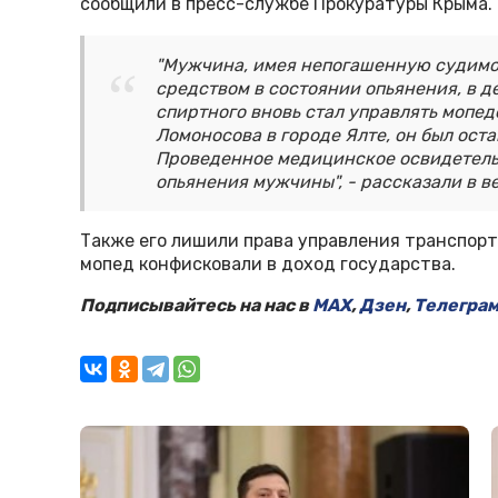
сообщили в пресс-службе Прокуратуры Крыма.
"Мужчина, имея непогашенную судимо
средством в состоянии опьянения, в д
спиртного вновь стал управлять мопед
Ломоносова в городе Ялте, он был ос
Проведенное медицинское освидетель
опьянения мужчины", - рассказали в в
Также его лишили права управления транспорт
мопед конфисковали в доход государства.
Подписывайтесь на нас в
MAX
,
Дзен
,
Телегра