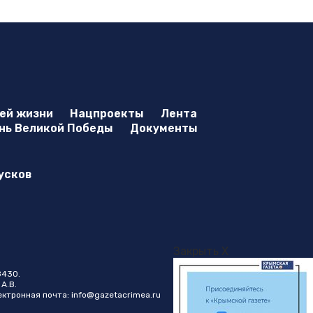
оей жизни
Нацпроекты
Лента
нь Великой Победы
Документы
усков
Закрыть X
8430.
А.В.
лектронная почта:
info@gazetacrimea.ru