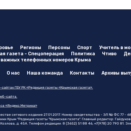
ровье
Регионы
Персоны
Спорт
Учитель в м
я газета - Спецоперация
Политика
Чтиво
Де
 важных телефонных номеров Крыма
О нас
Наша команда
Контакты
Архивы вып
-сайтах ГБУ РК «Редакция газеты «Крымская газета».
еб-сайта.
иса «Яндекс.Метрика»
стве сетевого издания 27.01.2017. Номер свидетельства - ЭЛ № ФС 77 - 6
и Крым "Редакция газеты "Крымская газета". Главный редактор: Гайдуков 
Козлова, д. 45А. Телефон редакции: 8 (3652) 51 88 46, +7(978) 20 790 81. Э