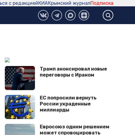
ься с редакцией
КИА
Крымский журнал
Подписка
Трамп анонсировал новые
переговоры с Ираном
ЕС попросили вернуть
России украденные
миллиарды
Евросоюз одним решением
может спровоцировать