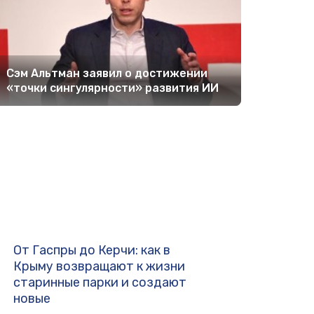
Сэм Альтман заявил о достижении
«точки сингулярности» развития ИИ
От Гаспры до Керчи: как в
Крыму возвращают к жизни
старинные парки и создают
новые