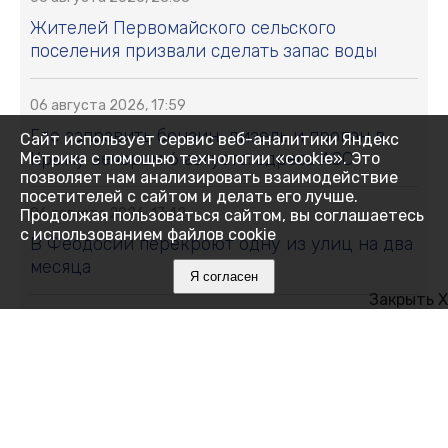
Жителей Первомайского сельского
поселения призвали сделать запас воды
06 августа 2026, 17:59
Где заправить бензин, дизель и пропан в
Сайт использует сервис веб-аналитики Яндекс
Крыму вечером 6 августа: адреса АЗС
Метрика с помощью технологии «cookie». Это
позволяет нам анализировать взаимодействие
посетителей с сайтом и делать его лучше.
06 августа 2026, 17:42
Продолжая пользоваться сайтом, вы соглашаетесь
с использованием файлов cookie
В Феодосии перекроют одну из улиц на два
месяца
Я согласен
Закрыть X
06 августа 2026, 17:38
В Крыму участились случаи мошенничества
при продаже генераторов: пострадавшие
теряют десятки тысяч