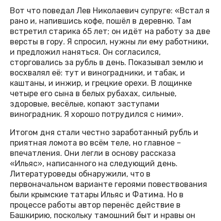
Вот что поведал Лев Николаевич супруге: «Встал я
рано и, напившись кофе, пошёл в деревню. Там
встретил старика 65 лет; он идёт на работу за две
версты в гору. Я спросил, нужны ли ему работники,
и предложил наняться. Он согласился,
сторговались за рубль в день. Показывал землю и
восхвалял её: тут и виноградники, и табак, и
каштаны, и инжир, и грецкие орехи. В лощинке
четыре его сына в белых рубахах, сильные,
здоровые, весёлые, копают заступами
виноградник. Я хорошо потрудился с ними».
Итогом дня стали честно заработанный рубль и
приятная ломота во всём теле, но главное –
впечатления. Они легли в основу рассказа
«Ильяс», написанного на следующий день.
Литературоведы обнаружили, что в
первоначальном варианте героями повествования
были крымские татары Ильяс и Фатима. Но в
процессе работы автор перенёс действие в
Башкирию, поскольку тамошний быт и нравы он