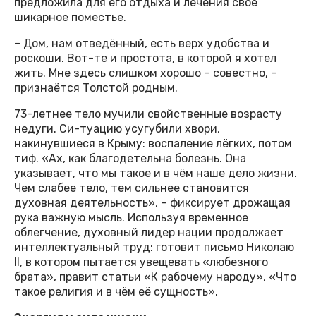
предложила для его отдыха и лечения своё
шикарное поместье.
– Дом, нам отведённый, есть верх удобства и
роскоши. Вот-те и простота, в которой я хотел
жить. Мне здесь слишком хорошо – совестно, –
признаётся Толстой родным.
73-летнее тело мучили свойственные возрасту
недуги. Си-туацию усугубили хвори,
накинувшиеся в Крыму: воспаление лёгких, потом
тиф. «Ах, как благодетельна болезнь. Она
указывает, что мы такое и в чём наше дело жизни.
Чем слабее тело, тем сильнее становится
духовная деятельность», – фиксирует дрожащая
рука важную мысль. Используя временное
облегчение, духовный лидер нации продолжает
интеллектуальный труд: готовит письмо Николаю
II, в котором пытается увещевать «любезного
брата», правит статьи «К рабочему народу», «Что
такое религия и в чём её сущность».