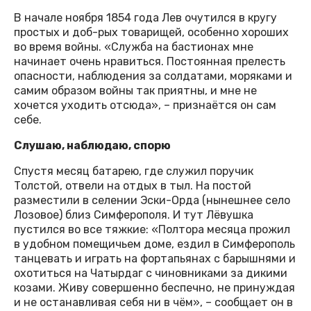
В начале ноября 1854 года Лев очутился в кругу
простых и доб-рых товарищей, особенно хороших
во время войны. «Служба на бастионах мне
начинает очень нравиться. Постоянная прелесть
опасности, наблюдения за солдатами, моряками и
самим образом войны так приятны, и мне не
хочется уходить отсюда», – признаётся он сам
себе.
Слушаю, наблюдаю, спорю
Спустя месяц батарею, где служил поручик
Толстой, отвели на отдых в тыл. На постой
разместили в селении Эски-Орда (нынешнее село
Лозовое) близ Симферополя. И тут Лёвушка
пустился во все тяжкие: «Полтора месяца прожил
в удобном помещичьем доме, ездил в Симферополь
танцевать и играть на фортапьянах с барышнями и
охотиться на Чатырдаг с чиновниками за дикими
козами. Живу совершенно беспечно, не принуждая
и не останавливая себя ни в чём», – сообщает он в