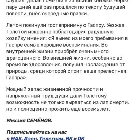
слушал, делал пометки в записной книжке. Через
пару дней ещё раз прошёлся по тексту будущей
повести, внёс очередные правки.
Летом покинули гостеприимную Гаспру. Уезжая,
Толстой искренне поблагодарил радушную
хозяйку имения: «Я вынес из моего пребывания в
Гаспре самые хорошие воспоминания. Во
внутренней жизни приобрёл очень много
драгоценного. Во внешней жизни, особенно во
время выздоровления, получил наслаждение от
природы, среди которой стоит ваша прелестная
Гаспра».
Мощный запас жизненной прочности и
напряжённый труд души дали Толстому
возможность не только вырваться из лап смерти,
но и полноценно прожить ещё восемь лет.
Михаил СЕМЁНОВ.
Подписывайтесь на нас
в
MAX
,
Дзен
,
Телеграм
,
ВК
и
ОК