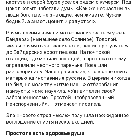
картузе и серой блузе уселся рядом с кучером. Под
цокот копыт набегали думы: «Как же несчастны вы,
люди богатые, не знающие, чем живёте. Мужик
бедный, а знает, ценит и радуется».
Размышления начали мате-риализоваться уже в
Байдарах (нынешнее село Орлиное). Толстой,
желая размять затёкшие ноги, решил прогуляться
до Байдарских ворот пешком. На почтовой
станции, где меняли лошадей, в провожатые ему
определили местного паренька. Пока шли,
разговорились. Малец рассказал, что в селе они с
матерью единственные русские. В церкви никогда
не был, но молитву «Отче наш…» отбарабанил
наизусть: мама научила. «Удивителен своей
заброшенностью. Простой, необразованный.
Неиспорченный», – отмечает писатель.
Эта «нового строя мысль» получила неожиданное
воплощение спустя несколько дней.
Простота есть здоровье души