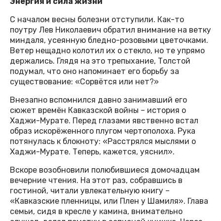
Энергия и сила жизни
С началом весны болезни отступили. Как-то
поутру Лев Николаевич обратил внимание на ветку
миндаля, усеянную бледно-розовыми цветочками.
Ветер нещадно колотил их о стекло, но те упрямо
держались. Глядя на это трепыхание, Толстой
подумал, что оно напоминает его борьбу за
существование: «Сорвётся или нет?»
Внезапно вспомнился давно занимавший его
сюжет времён Кавказской войны – история о
Хаджи-Мурате. Перед глазами явственно встал
образ искорёженного плугом чертополоха. Рука
потянулась к блокноту: «Расстрялся мыслями о
Хаджи-Мурате. Теперь, кажется, уяснил».
Вскоре возобновили полюбившиеся домочадцам
вечерние чтения. На этот раз, собравшись в
гостиной, читали увлекательную книгу –
«Кавказские пленницы, или Плен у Шамиля». Глава
семьи, сидя в кресле у камина, внимательно