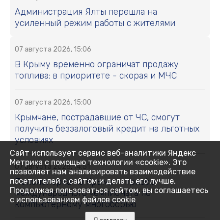
Администрация Ялты перешла на
усиленный режим работы с жителями
07 августа 2026, 15:06
В Крыму временно ограничат продажу
топлива: в приоритете - скорая и МЧС
07 августа 2026, 15:00
Крымчане, пострадавшие от ЧС, смогут
получить беззалоговый кредит на льготных
условиях
Сайт использует сервис веб-аналитики Яндекс
Метрика с помощью технологии «cookie». Это
07 августа 2026, 14:51
позволяет нам анализировать взаимодействие
Пенсионерка из Крыма — призёр
посетителей с сайтом и делать его лучше.
Продолжая пользоваться сайтом, вы соглашаетесь
международного чемпионата по
с использованием файлов cookie
компьютерному многоборью