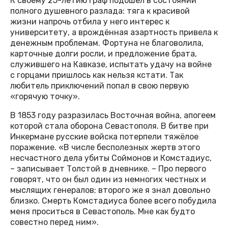
К своему 25-летию граф подошёл в состоянии
полного душевного разлада: тяга к красивой
жизни напрочь отбила у него интерес к
университету, а врождённая азартность привела к
денежным проблемам. Фортуна не благоволила,
карточные долги росли, и предложение брата,
служившего на Кавказе, испытать удачу на войне
с горцами пришлось как нельзя кстати. Так
любитель приключений попал в свою первую
«горячую точку».
В 1853 году разразилась Восточная война, апогеем
которой стала оборона Севастополя. В битве при
Инкермане русские войска потерпели тяжёлое
поражение. «В числе бесполезных жертв этого
несчастного дела убиты Соймонов и Комстадиус,
– записывает Толстой в дневнике. – Про первого
говорят, что он был один из немногих честных и
мыслящих генералов; второго же я знал довольно
близко. Смерть Комстадиуса более всего побудила
меня проситься в Севастополь. Мне как будто
совестно перед ним».