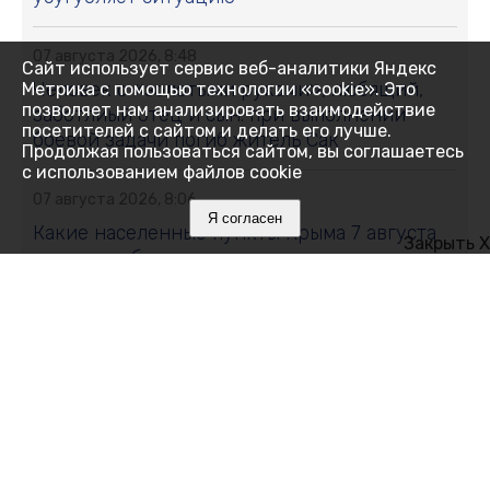
07 августа 2026, 8:48
Сайт использует сервис веб-аналитики Яндекс
Человек с «золотыми руками», любящий,
Метрика с помощью технологии «cookie». Это
позволяет нам анализировать взаимодействие
заботлиый отец и сын: при выполнении
посетителей с сайтом и делать его лучше.
боевой задачи погиб житель Сак
Продолжая пользоваться сайтом, вы соглашаетесь
с использованием файлов cookie
07 августа 2026, 8:06
Я согласен
Какие населенные пункты Крыма 7 августа
Закрыть X
останутся без воды: адреса
07 августа 2026, 7:12
Алушта полностью обесточена
06 августа 2026, 23:38
Жителей Первомайского сельского
поселения призвали сделать запас воды