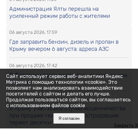
Администрация Ялты перешла на
усиленный режим работы с жителями
06 августа 2026, 17:59
Где заправить бензин, дизель и пропан в
Крыму вечером 6 августа: адреса АЗС
06 августа 2026, 17:42
В Феодосии перекроют одну из улиц на два
Сайт использует сервис веб-аналитики Яндекс
месяца
Метрика с помощью технологии «cookie». Это
позволяет нам анализировать взаимодействие
посетителей с сайтом и делать его лучше.
06 августа 2026, 17:38
Продолжая пользоваться сайтом, вы соглашаетесь
с использованием файлов cookie
В Крыму участились случаи мошенничества
при продаже генераторов: пострадавшие
Я согласен
теряют десятки тысяч
Закрыть X