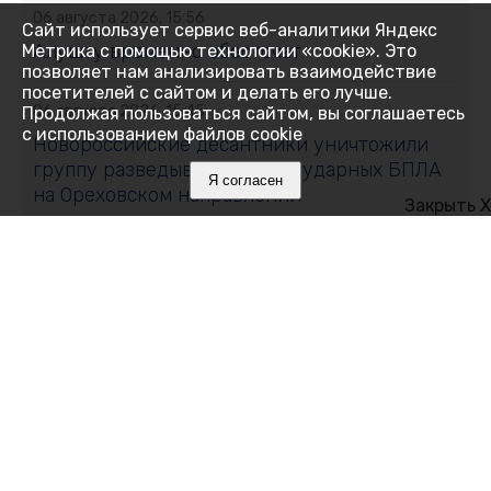
06 августа 2026, 15:56
Сайт использует сервис веб-аналитики Яндекс
Алушту временно обесточат
Метрика с помощью технологии «cookie». Это
позволяет нам анализировать взаимодействие
посетителей с сайтом и делать его лучше.
06 августа 2026, 15:45
Продолжая пользоваться сайтом, вы соглашаетесь
с использованием файлов cookie
Новороссийские десантники уничтожили
группу разведывательных и ударных БПЛА
Я согласен
на Ореховском направлении
Закрыть X
06 августа 2026, 15:37
Где в Симферополе 7 августа отключат свет:
список улиц
06 августа 2026, 15:33
Ввод нежилых зданий на юге России вырос
почти на треть