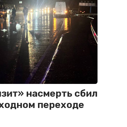
зит» насмерть сбил
еходном переходе