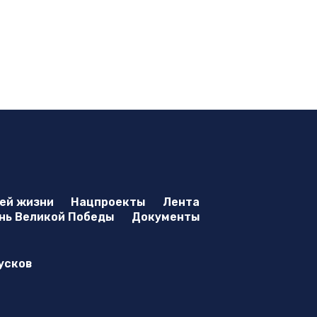
оей жизни
Нацпроекты
Лента
нь Великой Победы
Документы
усков