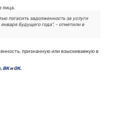
 лица.
тью погасить задолженность за услуги
января будущего года", - отметили в
женность, признанную или взыскиваемую в
м
,
ВК
и
ОК
.