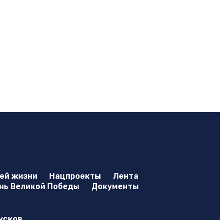
оей жизни
Нацпроекты
Лента
нь Великой Победы
Документы
усков