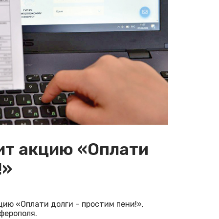
ит акцию «Оплати
!»
ию «Оплати долги – простим пени!»,
ферополя.