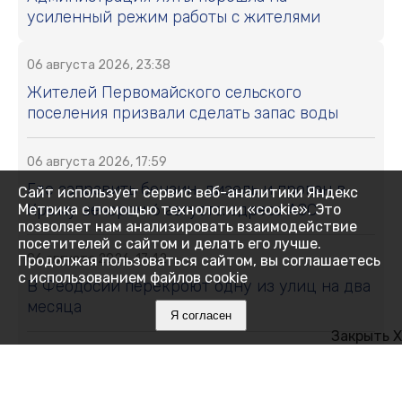
усиленный режим работы с жителями
06 августа 2026, 23:38
Жителей Первомайского сельского
поселения призвали сделать запас воды
06 августа 2026, 17:59
Где заправить бензин, дизель и пропан в
Сайт использует сервис веб-аналитики Яндекс
Крыму вечером 6 августа: адреса АЗС
Метрика с помощью технологии «cookie». Это
позволяет нам анализировать взаимодействие
посетителей с сайтом и делать его лучше.
06 августа 2026, 17:42
Продолжая пользоваться сайтом, вы соглашаетесь
с использованием файлов cookie
В Феодосии перекроют одну из улиц на два
месяца
Я согласен
Закрыть X
06 августа 2026, 17:38
В Крыму участились случаи мошенничества