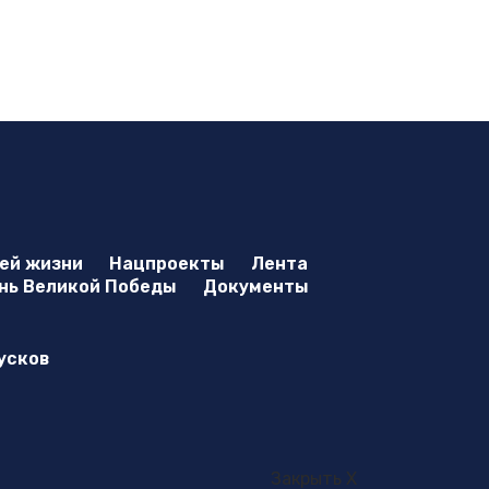
оей жизни
Нацпроекты
Лента
нь Великой Победы
Документы
усков
Закрыть X