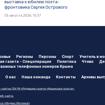
выставка к юбилею поэта-
фронтовика Сергея Острового
05 августа 2026, 15:37
ровье
Регионы
Персоны
Спорт
Учитель в м
я газета - Спецоперация
Политика
Чтиво
Де
 важных телефонных номеров Крыма
О нас
Наша команда
Контакты
Архивы вып
-сайтах ГБУ РК «Редакция газеты «Крымская газета».
еб-сайта.
иса «Яндекс.Метрика»