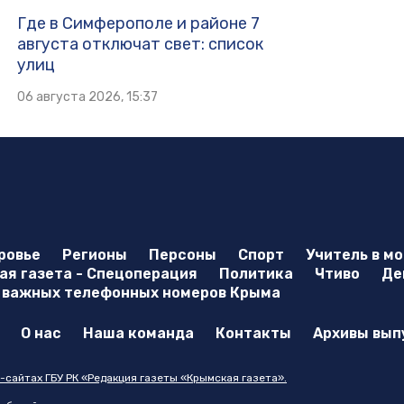
Где в Симферополе и районе 7
августа отключат свет: список
улиц
06 августа 2026, 15:37
ровье
Регионы
Персоны
Спорт
Учитель в м
я газета - Спецоперация
Политика
Чтиво
Де
 важных телефонных номеров Крыма
О нас
Наша команда
Контакты
Архивы вып
-сайтах ГБУ РК «Редакция газеты «Крымская газета».