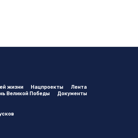
оей жизни
Нацпроекты
Лента
нь Великой Победы
Документы
усков