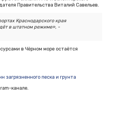
едателя Правительства Виталий Савельев.
урортах Краснодарского края
дёт в штатном режиме», -
есурсами в Чёрном море остаётся
н загрязненного песка и грунта
ram-канале.