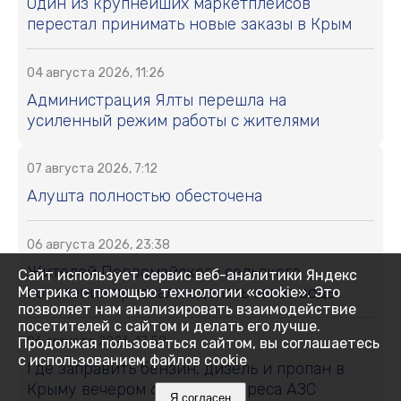
Один из крупнейших маркетплейсов
перестал принимать новые заказы в Крым
04 августа 2026, 11:26
Администрация Ялты перешла на
усиленный режим работы с жителями
07 августа 2026, 7:12
Алушта полностью обесточена
06 августа 2026, 23:38
Жителей Первомайского сельского
Сайт использует сервис веб-аналитики Яндекс
поселения призвали сделать запас воды
Метрика с помощью технологии «cookie». Это
позволяет нам анализировать взаимодействие
посетителей с сайтом и делать его лучше.
06 августа 2026, 17:59
Продолжая пользоваться сайтом, вы соглашаетесь
с использованием файлов cookie
Где заправить бензин, дизель и пропан в
Крыму вечером 6 августа: адреса АЗС
Я согласен