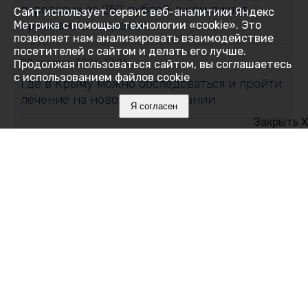
паровозик за 250 рублей: о чём пишут
Сайт использует сервис веб-аналитики Яндекс
крымчане в соцсетях
Метрика с помощью технологии «cookie». Это
позволяет нам анализировать взаимодействие
посетителей с сайтом и делать его лучше.
09 августа 2026, 12:06
Продолжая пользоваться сайтом, вы соглашаетесь
с использованием файлов cookie
Где в Крыму можно обследоваться и пройти
лечение на новом оборудовании
Я согласен
Закрыть X
09 августа 2026, 11:59
Где в Крыму 9 августа отключили воду:
список адресов
09 августа 2026, 11:00
Золотой холм, царский склеп и тайна пустой
гробницы: загадки древнего Керченского
полуострова